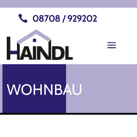
08708 / 929202

WOHNBAU