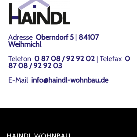
Adresse
Oberndorf 5
|
84107
Weihmichl
Telefon
0 87 08 / 92 92 02
| Telefax
0
87 08 / 92 92 03
E-Mail
info@haindl-wohnbau.de
HAINDL WOHNBAU